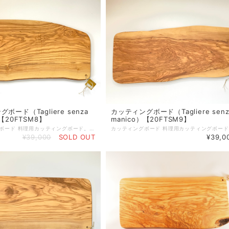
ボード（Tagliere senza
カッティングボード（Tagliere senz
）【20FTSM8】
manico）【20FTSM9】
カッティングボード 料理用カッティングボード。取っ手がないのでプロシュットなど、ハムやサラミの盛り合わせにも使用できます。 サイズ：約55cm×約28.5cm×約1.8cm 重さ：2.1kg ＊片側面は原木の表皮を残したラフカット。（画像で確認いただき、ご了解の下ご注文ください） オリーブボードは、天然素材を使ったハンドメイド製品ですので、 形、サイズが全て異なります。素材による色味の違いや木目等もそれぞれ異なりますので、予めご注意ください。 製品によっては、くぼみやかすれ等ございますが、不良品ではございません。 天然素材ならではの特徴ですので、この件をご理解いただき、ご購入ください。 使えば使うほど味が出て唯一無二のオリジナルオリーブ製品になっていきます。 ■天然素材の特性上、製造の工程で、くぼみ、筋割れ、傷、擦れ、穴、オイルむら等生じる場合がございます。 また、使用しているうちにひび割れ等生じてくる場合もございます。 天然素材を使った一点物ですので、風合いとしてご理解いただければ幸いです。 注意１．風合いが思っていたのと違うなどの理由で返品・交換はいたしておりません。 注意２．一度でもご使用したものは返品・交換はお受けかねますのでご注意ください。 ☆個体差について すべてが手作り製品のため、形（サイズ）・重さ・色合い・柄には個体差があり、ひとつとして同じ製品はございませんので、あらかじめご理解を賜りますようお願い申し上げます。 ☆ご使用後のお手入れ 使用後は中性洗剤で洗い、水気をしっかりと乾かしてから収納してください。ご使用頻度に合わせて月に２〜３回ひまわり油やオリーブ油を塗りこんでいただくとひび割れがしにくく、長くご使用いただけます。 ☆ 木肌を美しく保つお手入れ方法 植物性オイル（ひまわり油やオリーブ油など）をやわらかな乾いた布にふくませ、木の表面にうすく塗り込んでください。表面の油っぽさがなくなるまで立てかけておき、その後収納してください。この作業をすることで表面がコーティングされ、乾燥を防ぐと同時に木肌を美しく保ちます。
¥39,000
SOLD OUT
¥39,0