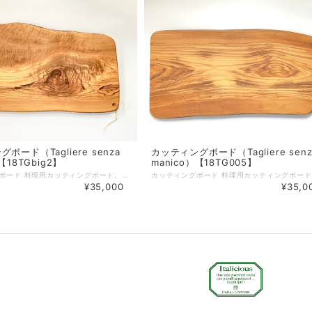
ボード（Tagliere senza
カッティングボード（Tagliere senz
【18TGbig2】
manico）【18TG005】
カッティングボード 料理用カッティングボード。取っ手がないのでプロシュットなど、ハムやサラミの盛り合わせにも使用できます。 サイズ：約53.5cm×約30cm×約1.8cm 重さ：2.4kg ※側面に小さな自然の穴とひびあり。（画像で確認いただき、ご了解の下ご注文ください） オリーブボードは、天然素材を使ったハンドメイド製品ですので、 形、サイズが全て異なります。素材による色味の違いや木目等もそれぞれ異なりますので、予めご注意ください。 製品によっては、くぼみやかすれ等ございますが、不良品ではございません。 天然素材ならではの特徴ですので、この件をご理解いただき、ご購入ください。 使えば使うほど味が出て唯一無二のオリジナルオリーブ製品になっていきます。 ■天然素材の特性上、製造の工程で、くぼみ、筋割れ、傷、擦れ、穴、オイルむら等生じる場合がございます。 また、使用しているうちにひび割れ等生じてくる場合もございます。 天然素材を使った一点物ですので、風合いとしてご理解いただければ幸いです。 注意１．風合いが思っていたのと違うなどの理由で返品・交換はいたしておりません。 注意２．一度でもご使用したものは返品・交換はお受けかねますのでご注意ください。 ☆個体差について すべてが手作り製品のため、形（サイズ）・重さ・色合い・柄には個体差があり、ひとつとして同じ製品はございませんので、あらかじめご理解を賜りますようお願い申し上げます。 ☆ご使用後のお手入れ 使用後は中性洗剤で洗い、水気をしっかりと乾かしてから収納してください。ご使用頻度に合わせて月に２〜３回ひまわり油やオリーブ油を塗りこんでいただくとひび割れがしにくく、長くご使用いただけます。 ☆ 木肌を美しく保つお手入れ方法 植物性オイル（ひまわり油やオリーブ油など）をやわらかな乾いた布にふくませ、木の表面にうすく塗り込んでください。表面の油っぽさがなくなるまで立てかけておき、その後収納してください。この作業をすることで表面がコーティングされ、乾燥を防ぐと同時に木肌を美しく保ちます。
¥35,000
¥35,0