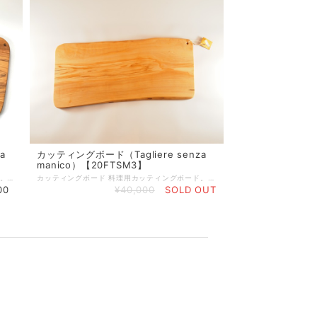
a
カッティングボード（Tagliere senza
manico）【20FTSM3】
カッティングボード 料理用カッティングボード。取っ手がないのでプロシュットなど、ハムやサラミの盛り合わせにも使用できます。 原木の表皮を残したラフカット。 サイズ：約56cm×約29cm×約1.8cm 重量：約2.2kg ※側面に小さな自然の穴とひびあり。（画像で確認いただき、ご了解の下ご注文ください） オリーブボードは、天然素材を使ったハンドメイド製品ですので、 形、サイズが全て異なります。素材による色味の違いや木目等もそれぞれ異なりますので、予めご注意ください。 製品によっては、くぼみやかすれ等ございますが、不良品ではございません。 天然素材ならではの特徴ですので、この件をご理解いただき、ご購入ください。 使えば使うほど味が出て唯一無二のオリジナルオリーブ製品になっていきます。 ■天然素材の特性上、製造の工程で、くぼみ、筋割れ、傷、擦れ、穴、オイルむら等生じる場合がございます。 また、使用しているうちにひび割れ等生じてくる場合もございます。 天然素材を使った一点物ですので、風合いとしてご理解いただければ幸いです。 注意１．風合いが思っていたのと違うなどの理由で返品・交換はいたしておりません。 注意２．一度でもご使用したものは返品・交換はお受けかねますのでご注意ください。 ☆個体差について すべてが手作り製品のため、形（サイズ）・重さ・色合い・柄には個体差があり、ひとつとして同じ製品はございませんので、あらかじめご理解を賜りますようお願い申し上げます。 ☆ご使用後のお手入れ 使用後は中性洗剤で洗い、水気をしっかりと乾かしてから収納してください。ご使用頻度に合わせて月に２〜３回ひまわり油やオリーブ油を塗りこんでいただくとひび割れがしにくく、長くご使用いただけます。 ☆ 木肌を美しく保つお手入れ方法 植物性オイル（ひまわり油やオリーブ油など）をやわらかな乾いた布にふくませ、木の表面にうすく塗り込んでください。表面の油っぽさがなくなるまで立てかけておき、その後収納してください。この作業をすることで表面がコーティングされ、乾燥を防ぐと同時に木肌を美しく保ちます。
カッティングボード 料理用カッティングボード。取っ手がないのでプロシュットなど、ハムやサラミの盛り合わせにも使用できます。 サイズ：59.5cm×28.5cm 重さ：2.7kg
00
¥40,000
SOLD OUT