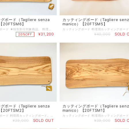
ボード（Tagliere senza
カッティングボード（Tagliere senz
）【20FTSM6】
manico）【20FTSM5】
カッティングボード ★特別割引対象商品。 料理用カッティングボード。取っ手がないのでプロシュットなど、ハムやサラミの盛り合わせにも使用できます。 サイズ：約61cm×約28cm×約1.8cm 重さ：2.2kg ※側面から表にかけてひびあり。（画像で確認いただき、ご了解の下ご注文ください） オリーブボードは、天然素材を使ったハンドメイド製品ですので、 形、サイズが全て異なります。素材による色味の違いや木目等もそれぞれ異なりますので、予めご注意ください。 製品によっては、くぼみやかすれ等ございますが、不良品ではございません。 天然素材ならではの特徴ですので、この件をご理解いただき、ご購入ください。 使えば使うほど味が出て唯一無二のオリジナルオリーブ製品になっていきます。 ■天然素材の特性上、製造の工程で、くぼみ、筋割れ、傷、擦れ、穴、オイルむら等生じる場合がございます。 また、使用しているうちにひび割れ等生じてくる場合もございます。 天然素材を使った一点物ですので、風合いとしてご理解いただければ幸いです。 注意１．風合いが思っていたのと違うなどの理由で返品・交換はいたしておりません。 注意２．一度でもご使用したものは返品・交換はお受けかねますのでご注意ください。 ☆個体差について すべてが手作り製品のため、形（サイズ）・重さ・色合い・柄には個体差があり、ひとつとして同じ製品はございませんので、あらかじめご理解を賜りますようお願い申し上げます。 ☆ご使用後のお手入れ 使用後は中性洗剤で洗い、水気をしっかりと乾かしてから収納してください。ご使用頻度に合わせて月に２〜３回ひまわり油やオリーブ油を塗りこんでいただくとひび割れがしにくく、長くご使用いただけます。 ☆ 木肌を美しく保つお手入れ方法 植物性オイル（ひまわり油やオリーブ油など）をやわらかな乾いた布にふくませ、木の表面にうすく塗り込んでください。表面の油っぽさがなくなるまで立てかけておき、その後収納してください。この作業をすることで表面がコーティングされ、乾燥を防ぐと同時に木肌を美しく保ちます。
¥31,200
¥40,000
SOLD 
20%OFF
ボード（Tagliere senza
カッティングボード（Tagliere senz
）【20FTSM2】
manico）【20FTSM1】
カッティングボード 料理用カッティングボード。取っ手がないのでプロシュットなど、ハムやサラミの盛り合わせにも使用できます。 サイズ：約60cm×約27cm×約1.8cm 重さ：2.1kg ※側面に小さな自然のひびあり。（画像で確認いただき、ご了解の下ご注文ください） オリーブボードは、天然素材を使ったハンドメイド製品ですので、 形、サイズが全て異なります。素材による色味の違いや木目等もそれぞれ異なりますので、予めご注意ください。 製品によっては、くぼみやかすれ等ございますが、不良品ではございません。 天然素材ならではの特徴ですので、この件をご理解いただき、ご購入ください。 使えば使うほど味が出て唯一無二のオリジナルオリーブ製品になっていきます。 ■天然素材の特性上、製造の工程で、くぼみ、筋割れ、傷、擦れ、穴、オイルむら等生じる場合がございます。 また、使用しているうちにひび割れ等生じてくる場合もございます。 天然素材を使った一点物ですので、風合いとしてご理解いただければ幸いです。 注意１．風合いが思っていたのと違うなどの理由で返品・交換はいたしておりません。 注意２．一度でもご使用したものは返品・交換はお受けかねますのでご注意ください。 ☆個体差について すべてが手作り製品のため、形（サイズ）・重さ・色合い・柄には個体差があり、ひとつとして同じ製品はございませんので、あらかじめご理解を賜りますようお願い申し上げます。 ☆ご使用後のお手入れ 使用後は中性洗剤で洗い、水気をしっかりと乾かしてから収納してください。ご使用頻度に合わせて月に２〜３回ひまわり油やオリーブ油を塗りこんでいただくとひび割れがしにくく、長くご使用いただけます。 ☆ 木肌を美しく保つお手入れ方法 植物性オイル（ひまわり油やオリーブ油など）をやわらかな乾いた布にふくませ、木の表面にうすく塗り込んでください。表面の油っぽさがなくなるまで立てかけておき、その後収納してください。この作業をすることで表面がコーティングされ、乾燥を防ぐと同時に木肌を美しく保ちます。
¥39,000
SOLD OUT
¥39,000
SOLD 