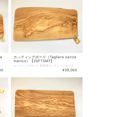
a
カッティングボード（Tagliere senza
manico）【20FTSM7】
カッティングボード 料理用カッティングボード。取っ手がないのでプロシュットなど、ハムやサラミの盛り合わせにも使用できます。 サイズ：約67.5cm×2約9cm×約1.8cm 重さ：3.0kg ＊原木の表皮を残したラフカット面に自然なひび。（画像で確認いただき、ご了解の下ご注文ください） 天然木のため側面に木肌の粗い部分がございます。ご使用には手を傷つけないようにご注意ください。 オリーブボードは、天然素材を使ったハンドメイド製品ですので、 形、サイズが全て異なります。素材による色味の違いや木目等もそれぞれ異なりますので、予めご注意ください。 製品によっては、くぼみやかすれ等ございますが、不良品ではございません。 天然素材ならではの特徴ですので、この件をご理解いただき、ご購入ください。 使えば使うほど味が出て唯一無二のオリジナルオリーブ製品になっていきます。 ■天然素材の特性上、製造の工程で、くぼみ、筋割れ、傷、擦れ、穴、オイルむら等生じる場合がございます。 また、使用しているうちにひび割れ等生じてくる場合もございます。 天然素材を使った一点物ですので、風合いとしてご理解いただければ幸いです。 注意１．風合いが思っていたのと違うなどの理由で返品・交換はいたしておりません。 注意２．一度でもご使用したものは返品・交換はお受けかねますのでご注意ください。 ☆個体差について すべてが手作り製品のため、形（サイズ）・重さ・色合い・柄には個体差があり、ひとつとして同じ製品はございませんので、あらかじめご理解を賜りますようお願い申し上げます。 ☆ご使用後のお手入れ 使用後は中性洗剤で洗い、水気をしっかりと乾かしてから収納してください。ご使用頻度に合わせて月に２〜３回ひまわり油やオリーブ油を塗りこんでいただくとひび割れがしにくく、長くご使用いただけます。 ☆ 木肌を美しく保つお手入れ方法 植物性オイル（ひまわり油やオリーブ油など）をやわらかな乾いた布にふくませ、木の表面にうすく塗り込んでください。表面の油っぽさがなくなるまで立てかけておき、その後収納してください。この作業をすることで表面がコーティングされ、乾燥を防ぐと同時に木肌を美しく保ちます。
カッティングボード 料理用カッティングボード。取っ手がないのでプロシュットなど、ハムやサラミの盛り合わせにも使用できます。 サイズ：約54cm×約29cm×約1.8cm 重さ：2.1kg 側面に小さな自然の穴あり（画像で確認いただき、ご了解の下ご注文ください） 天然木のため側面に木肌の粗い部分がございます。ご使用には手を傷つけないようにご注意ください オリーブボードは、天然素材を使ったハンドメイド製品ですので、 形、サイズが全て異なります。素材による色味の違いや木目等もそれぞれ異なりますので、予めご注意ください。 製品によっては、くぼみやかすれ等ございますが、不良品ではございません。 天然素材ならではの特徴ですので、この件をご理解いただき、ご購入ください。 使えば使うほど味が出て唯一無二のオリジナルオリーブ製品になっていきます。 ■天然素材の特性上、製造の工程で、くぼみ、筋割れ、傷、擦れ、穴、オイルむら等生じる場合がございます。 また、使用しているうちにひび割れ等生じてくる場合もございます。 天然素材を使った一点物ですので、風合いとしてご理解いただければ幸いです。 注意１．風合いが思っていたのと違うなどの理由で返品・交換はいたしておりません。 注意２．一度でもご使用したものは返品・交換はお受けかねますのでご注意ください。 ☆個体差について すべてが手作り製品のため、形（サイズ）・重さ・色合い・柄には個体差があり、ひとつとして同じ製品はございませんので、あらかじめご理解を賜りますようお願い申し上げます。 ☆ご使用後のお手入れ 使用後は中性洗剤で洗い、水気をしっかりと乾かしてから収納してください。ご使用頻度に合わせて月に２〜３回ひまわり油やオリーブ油を塗りこんでいただくとひび割れがしにくく、長くご使用いただけます。 ☆ 木肌を美しく保つお手入れ方法 植物性オイル（ひまわり油やオリーブ油など）をやわらかな乾いた布にふくませ、木の表面にうすく塗り込んでください。表面の油っぽさがなくなるまで立てかけておき、その後収納してください。この作業をすることで表面がコーティングされ、乾燥を防ぐと同時に木肌を美しく保ちます。
00
¥39,000