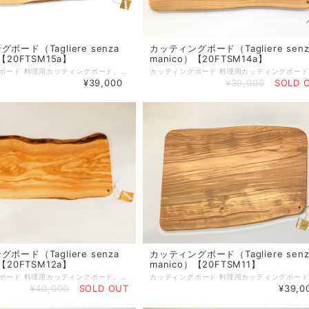
ボード（Tagliere senza
カッティングボード（Tagliere senz
【20FTSM15a】
manico）【20FTSM14a】
カッティングボード 料理用カッティングボード。取っ手がないのでプロシュットなど、ハムやサラミの盛り合わせにも使用できます。 サイズ：約64.5cm×約28cm×約1.8cm 重さ：約2.4kg ※側面に小さな自然の穴とひびあり。（画像で確認いただき、ご了解の下ご注文ください） オリーブボードは、天然素材を使ったハンドメイド製品ですので、 形、サイズが全て異なります。素材による色味の違いや木目等もそれぞれ異なりますので、予めご注意ください。 製品によっては、くぼみやかすれ等ございますが、不良品ではございません。 天然素材ならではの特徴ですので、この件をご理解いただき、ご購入ください。 使えば使うほど味が出て唯一無二のオリジナルオリーブ製品になっていきます。 ■天然素材の特性上、製造の工程で、くぼみ、筋割れ、傷、擦れ、穴、オイルむら等生じる場合がございます。 また、使用しているうちにひび割れ等生じてくる場合もございます。 天然素材を使った一点物ですので、風合いとしてご理解いただければ幸いです。 注意１．風合いが思っていたのと違うなどの理由で返品・交換はいたしておりません。 注意２．一度でもご使用したものは返品・交換はお受けかねますのでご注意ください。 ☆個体差について すべてが手作り製品のため、形（サイズ）・重さ・色合い・柄には個体差があり、ひとつとして同じ製品はございませんので、あらかじめご理解を賜りますようお願い申し上げます。 ☆ご使用後のお手入れ 使用後は中性洗剤で洗い、水気をしっかりと乾かしてから収納してください。ご使用頻度に合わせて月に２〜３回ひまわり油やオリーブ油を塗りこんでいただくとひび割れがしにくく、長くご使用いただけます。 ☆ 木肌を美しく保つお手入れ方法 植物性オイル（ひまわり油やオリーブ油など）をやわらかな乾いた布にふくませ、木の表面にうすく塗り込んでください。表面の油っぽさがなくなるまで立てかけておき、その後収納してください。この作業をすることで表面がコーティングされ、乾燥を防ぐと同時に木肌を美しく保ちます。
¥39,000
¥39,000
SOLD 
ボード（Tagliere senza
カッティングボード（Tagliere senz
【20FTSM12a】
manico）【20FTSM11】
カッティングボード 料理用カッティングボード。取っ手がないのでプロシュットなど、ハムやサラミの盛り合わせにも使用できます。 サイズ：59cm×27.5cm 厚み約1.7 重さ：3.0kg
¥40,000
SOLD OUT
¥39,0