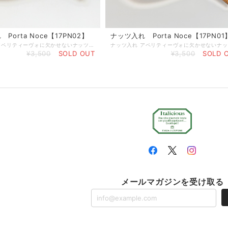
Porta Noce【17PN02】
ナッツ入れ Porta Noce【17PN01
ナッツ入れ アペリティーヴォに欠かせないナッツ。オリーブの小皿に入っていたら美味しそうですね。 サイズ：約21.5cm×9cm 重さ：125g オリーブ製品は、天然素材を使ったハンドメイド製品ですので、 形、サイズが全て異なります。素材による色味の違いや木目等もそれぞれ異なりますので、予めご注意ください。 製品によっては、くぼみやかすれ等ございますが、不良品ではございません。 天然素材ならではの特徴ですので、この件をご理解いただき、ご購入ください。 使えば使うほど味が出て唯一無二のオリジナルオリーブ製品になっていきます。 ■天然素材の特性上、製造の工程で、くぼみ、筋割れ、傷、擦れ、穴、オイルむら等生じる場合がございます。 また、使用しているうちにひび割れ等生じてくる場合もございます。 天然素材を使った一点物ですので、風合いとしてご理解いただければ幸いです。 注意１．風合いが思っていたのと違うなどの理由で返品・交換はいたしておりません。 注意２．一度でもご使用したものは返品・交換はお受けかねますのでご注意ください。 ☆個体差について すべてが手作り製品のため、形（サイズ）・重さ・色合い・柄には個体差があり、ひとつとして同じ製品はございませんので、あらかじめご理解を賜りますようお願い申し上げます。 ☆ご使用後のお手入れ 使用後は中性洗剤で洗い、水気をしっかりと乾かしてから収納してください。ご使用頻度に合わせて月に２〜３回ひまわり油やオリーブ油を塗りこんでいただくとひび割れがしにくく、長くご使用いただけます。 ☆ 木肌を美しく保つお手入れ方法 植物性オイル（ひまわり油やオリーブ油など）をやわらかな乾いた布にふくませ、木の表面にうすく塗り込んでください。表面の油っぽさがなくなるまで立てかけておき、その後収納してください。この作業をすることで表面がコーティングされ、乾燥を防ぐと同時に木肌を美しく保ちます。
¥3,500
SOLD OUT
¥3,500
SOLD 
メールマガジンを受け取る