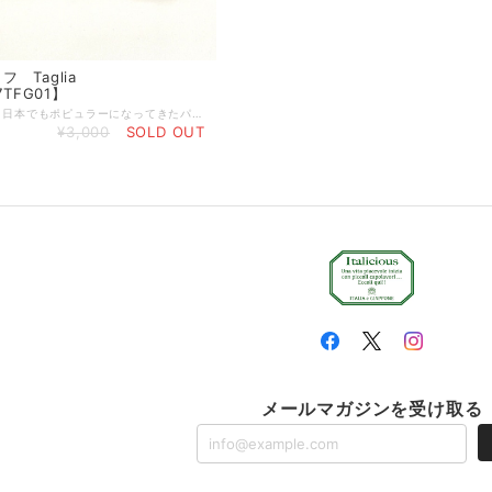
 Taglia
7TFG01】
チーズナイフ 日本でもポピュラーになってきたパルミジャーノなどハードチーズ用のナイフ。素朴なカット面ができて、手でつまむときにもおしゃれなカッティングにできます。 サイズ：全体13cm 刃6cm×2.5cm 重さ：45g オリーブ製品は、天然素材を使ったハンドメイド製品ですので、 形、サイズが全て異なります。素材による色味の違いや木目等もそれぞれ異なりますので、予めご注意ください。 製品によっては、くぼみやかすれ等ございますが、不良品ではございません。 天然素材ならではの特徴ですので、この件をご理解いただき、ご購入ください。 使えば使うほど味が出て唯一無二のオリジナルオリーブ製品になっていきます。 ■天然素材の特性上、製造の工程で、くぼみ、筋割れ、傷、擦れ、穴、オイルむら等生じる場合がございます。 また、使用しているうちにひび割れ等生じてくる場合もございます。 天然素材を使った一点物ですので、風合いとしてご理解いただければ幸いです。 注意１．風合いが思っていたのと違うなどの理由で返品・交換はいたしておりません。 注意２．一度でもご使用したものは返品・交換はお受けかねますのでご注意ください。 ☆個体差について すべてが手作り製品のため、形（サイズ）・重さ・色合い・柄には個体差があり、ひとつとして同じ製品はございませんので、あらかじめご理解を賜りますようお願い申し上げます。 ☆ご使用後のお手入れ 使用後は中性洗剤で洗い、水気をしっかりと乾かしてから収納してください。ご使用頻度に合わせて月に２〜３回ひまわり油やオリーブ油を塗りこんでいただくとひび割れがしにくく、長くご使用いただけます。 ☆ 木肌を美しく保つお手入れ方法 植物性オイル（ひまわり油やオリーブ油など）をやわらかな乾いた布にふくませ、木の表面にうすく塗り込んでください。表面の油っぽさがなくなるまで立てかけておき、その後収納してください。この作業をすることで表面がコーティングされ、乾燥を防ぐと同時に木肌を美しく保ちます。
¥3,000
SOLD OUT
メールマガジンを受け取る