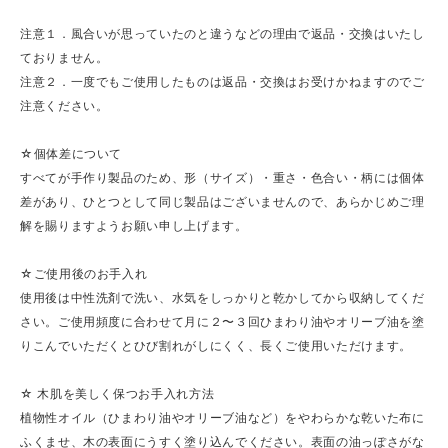
注意１．風合いが思っていたのと違うなどの理由で返品・交換はいたし
ておりません。
注意２．一度でもご使用したものは返品・交換はお受けかねますのでご
注意ください。
☆個体差について
すべてが手作り製品のため、形（サイズ）・重さ・色合い・柄には個体
差があり、ひとつとして同じ製品はございませんので、あらかじめご理
解を賜りますようお願い申し上げます。
☆ご使用後のお手入れ
使用後は中性洗剤で洗い、水気をしっかりと乾かしてから収納してくだ
さい。ご使用頻度に合わせて月に２〜３回ひまわり油やオリーブ油を塗
りこんでいただくとひび割れがしにくく、長くご使用いただけます。
☆ 木肌を美しく保つお手入れ方法
植物性オイル（ひまわり油やオリーブ油など）をやわらかな乾いた布に
ふくませ、木の表面にうすく塗り込んでください。表面の油っぽさがな