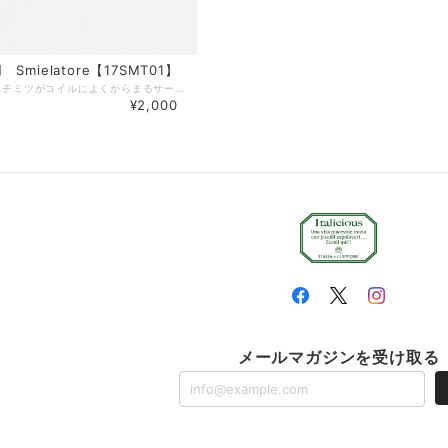
Smielatore【17SMT01】
ハチミツ用 ハチミツがコイルによくからまるサーバーです。 サイズ：長さ約13cm 幅2.5cm 重さ：15g サーバーセット サラダサーバーとしても、またお料理のサービングにもお使いいただけます。 サイズ：長さ約30cm 幅6cm 重量：セットで150g オリーブ製品は、天然素材を使ったハンドメイド製品ですので、 形、サイズが全て異なります。素材による色味の違いや木目等もそれぞれ異なりますので、予めご注意ください。 製品によっては、くぼみやかすれ等ございますが、不良品ではございません。 天然素材ならではの特徴ですので、この件をご理解いただき、ご購入ください。 使えば使うほど味が出て唯一無二のオリジナルオリーブ製品になっていきます。 ■天然素材の特性上、製造の工程で、くぼみ、筋割れ、傷、擦れ、穴、オイルむら等生じる場合がございます。 また、使用しているうちにひび割れ等生じてくる場合もございます。 天然素材を使った一点物ですので、風合いとしてご理解いただければ幸いです。 注意１．風合いが思っていたのと違うなどの理由で返品・交換はいたしておりません。 注意２．一度でもご使用したものは返品・交換はお受けかねますのでご注意ください。 ☆個体差について すべてが手作り製品のため、形（サイズ）・重さ・色合い・柄には個体差があり、ひとつとして同じ製品はございませんので、あらかじめご理解を賜りますようお願い申し上げます。 ☆ご使用後のお手入れ 使用後は中性洗剤で洗い、水気をしっかりと乾かしてから収納してください。ご使用頻度に合わせて月に２〜３回ひまわり油やオリーブ油を塗りこんでいただくとひび割れがしにくく、長くご使用いただけます。 ☆ 木肌を美しく保つお手入れ方法 植物性オイル（ひまわり油やオリーブ油など）をやわらかな乾いた布にふくませ、木の表面にうすく塗り込んでください。表面の油っぽさがなくなるまで立てかけておき、その後収納してください。この作業をすることで表面がコーティングされ、乾燥を防ぐと同時に木肌を美しく保ちます。
¥2,000
メールマガジンを受け取る