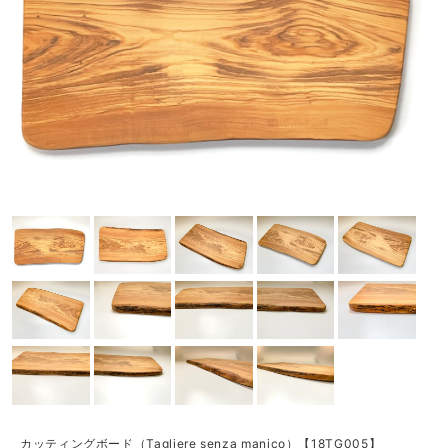
カッティングボード（Tagliere senza manico）【18TG005】