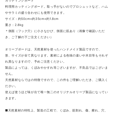
カッティングボード
料理用カッティングボード。取っ手がないのでプロシュットなど、ハム
やサラミの盛り合わせにも使用できます。
サイズ：約50cm×約35cm×約1.8cm
重さ：2.8kg
＊側面（フック穴）に小さなひび、側面に筋あり（画像で確認いただ
き、ご了解の下ご注文ください）
オリーブボードは、天然素材を使ったハンドメイド製品ですので、
形、サイズが全て異なります。素材による色味の違いや木目等もそれぞ
れ異なりますので、予めご注意ください。
製品によっては、くぼみやかすれ等ございますが、不良品ではございま
せん。
天然素材ならではの特徴ですので、この件をご理解いただき、ご購入く
ださい。
使えば使うほど味が出て唯一無二のオリジナルオリーブ製品になってい
きます。
■天然素材の特性上、製造の工程で、くぼみ、筋割れ、傷、擦れ、穴、