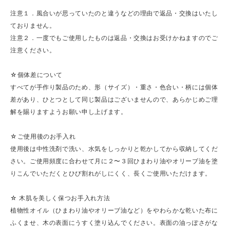
注意１．風合いが思っていたのと違うなどの理由で返品・交換はいたし
ておりません。
注意２．一度でもご使用したものは返品・交換はお受けかねますのでご
注意ください。
☆個体差について
すべてが手作り製品のため、形（サイズ）・重さ・色合い・柄には個体
差があり、ひとつとして同じ製品はございませんので、あらかじめご理
解を賜りますようお願い申し上げます。
☆ご使用後のお手入れ
使用後は中性洗剤で洗い、水気をしっかりと乾かしてから収納してくだ
さい。ご使用頻度に合わせて月に２〜３回ひまわり油やオリーブ油を塗
りこんでいただくとひび割れがしにくく、長くご使用いただけます。
☆ 木肌を美しく保つお手入れ方法
植物性オイル（ひまわり油やオリーブ油など）をやわらかな乾いた布に
ふくませ、木の表面にうすく塗り込んでください。表面の油っぽさがな