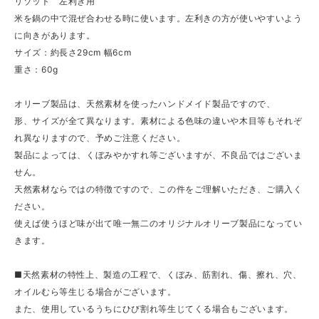
リゾット 左利き用
米を鍋の中で混ぜ合わせる時に使います。左利きの方が使いやすいよう
に向きがあります。
サイズ：約長さ29cm 幅6cm
重さ：60g
オリーブ製品は、天然素材を使ったハンドメイド製品ですので、
形、サイズが全て異なります。素材による色味の違いや木目等もそれぞ
れ異なりますので、予めご注意ください。
製品によっては、くぼみやかすれ等ございますが、不良品ではございま
せん。
天然素材ならではの特徴ですので、この件をご理解いただき、ご購入く
ださい。
使えば使うほど味が出て唯一無二のオリジナルオリーブ製品になってい
きます。
■天然素材の特性上、製造の工程で、くぼみ、筋割れ、傷、擦れ、穴、
オイルむら等生じる場合がございます。
また、使用しているうちにひび割れ等生じてくる場合もございます。