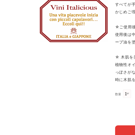
すべてが
かじめご
☆ご使用
使用後は
ーブ油を
☆ 木肌
植物性オ
っぽさが
時に木肌
数量