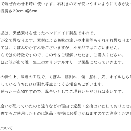
中で混ぜ合わせる時に使います。右利きの方が使いやすいように向きがあ
長長さ29cm 幅6cm
g
製品は、天然素材を使ったハンドメイド製品ですので、
ズが全て異なります。素材による色味の違いや木目等もそれぞれ異なりま
っては、くぼみやかすれ等ございますが、不良品ではございません。
ならではの特徴ですので、この件をご理解いただき、ご購入ください。
うほど味が出て唯一無二のオリジナルオリーブ製品になっていきます。
材の特性上、製造の工程で、くぼみ、筋割れ、傷、擦れ、穴、オイルむら
用しているうちにひび割れ等生じてくる場合もございます。
を使った一点物ですので、風合いとしてご理解いただければ幸いです。
風合いが思っていたのと違うなどの理由で返品・交換はいたしておりませ
一度でもご使用したものは返品・交換はお受けかねますのでご注意くださ
について