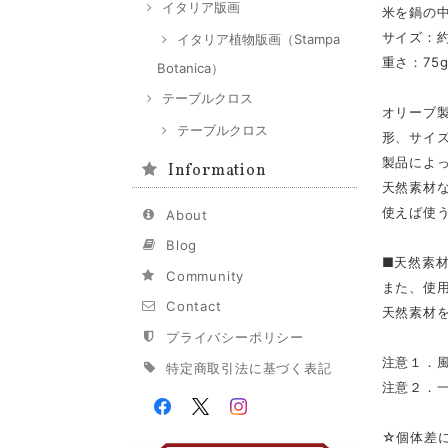
イタリア版画
米を鍋の
サイズ：約
イタリア植物版画（Stampa
重さ：75
Botanica）
テーブルクロス
オリーブ
テーブルクロス
形、サイ
製品によ
Information
天然素材
使えば使
About
Blog
■天然素
Community
また、使
Contact
天然素材
プライバシーポリシー
注意１．
特定商取引法に基づく表記
注意２．
☆個体差