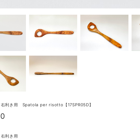
き用 Spatola per risotto【17SPR05D】
00
 右利き用