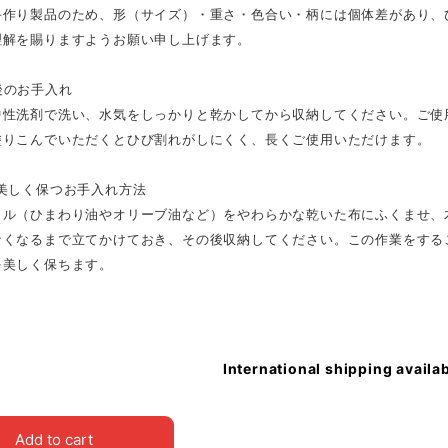
手作り製品のため、形（サイズ）・重さ・色合い・柄には個体差があり、
理解を賜りますようお願い申し上げます。
後のお手入れ
中性洗剤で洗い、水気をしっかりと乾かしてから収納してください。ご使
塗りこんでいただくとひび割れがしにくく、長くご使用いただけます。
を美しく保つお手入れ方法
イル（ひまわり油やオリーブ油など）をやわらかな乾いた布にふくませ、
なくなるまで立てかけておき、その後収納してください。この作業をする
を美しく保ちます。
International shipping availa
Add to cart