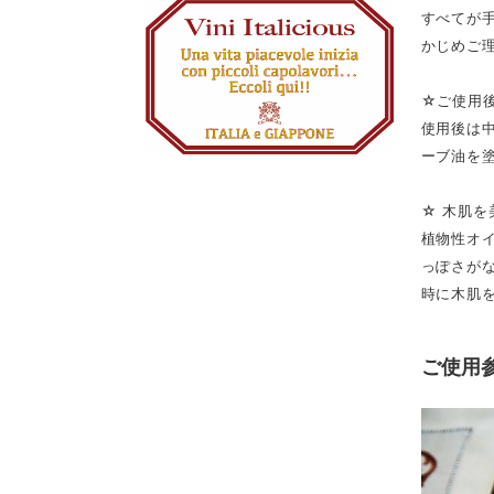
すべてが
かじめご
☆ご使用
使用後は
ーブ油を
☆ 木肌
植物性オ
っぽさが
時に木肌
ご使用