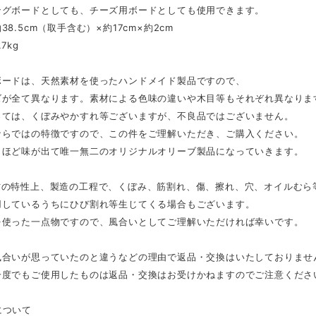
ングボードとしても、チーズ用ボードとしても使用できます。
38.5cm（取手含む）×約17cm×約2cm
7kg
ボードは、天然素材を使ったハンドメイド製品ですので、
ズが全て異なります。素材による色味の違いや木目等もそれぞれ異なりま
っては、くぼみやかすれ等ございますが、不良品ではございません。
ならではの特徴ですので、この件をご理解いただき、ご購入ください。
うほど味が出て唯一無二のオリジナルオリーブ製品になっていきます。
材の特性上、製造の工程で、くぼみ、筋割れ、傷、擦れ、穴、オイルむら
用しているうちにひび割れ等生じてくる場合もございます。
を使った一点物ですので、風合いとしてご理解いただければ幸いです。
風合いが思っていたのと違うなどの理由で返品・交換はいたしておりませ
一度でもご使用したものは返品・交換はお受けかねますのでご注意くださ
について