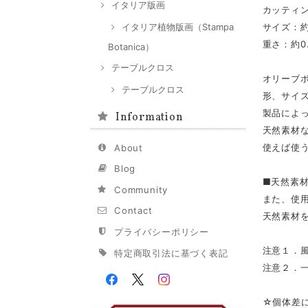
イタリア版画
カッティ
サイズ：約
イタリア植物版画（Stampa
重さ：約0.
Botanica）
テーブルクロス
オリーブ
テーブルクロス
形、サイ
製品によ
Information
天然素材
使えば使
About
Blog
■天然素
Community
また、使
Contact
天然素材
プライバシーポリシー
注意１．
特定商取引法に基づく表記
注意２．
☆個体差