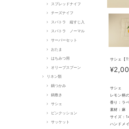
スプレッドナイフ
チーズナイフ
スパトラ 縦すじ入
スパトラ ノーマル
サーバーセット
おたま
はちみつ用
サシェ【TS
オリーブスプーン
¥2,0
リネン類
鍋つかみ
サシェ
鍋敷き
レモン柄
香り：ラ
サシェ
素材：麻
ピンクッション
サイズ：14
サッケット
ハンドメ