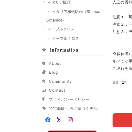
イタリア版画
人工の香
イタリア植物版画（Stampa
注意１．
Botanica）
注意２．
テーブルクロス
注意３．
テーブルクロス
Information
☆個体差
すべてが
About
ご理解を
Blog
Community
数量
Contact
プライバシーポリシー
特定商取引法に基づく表記