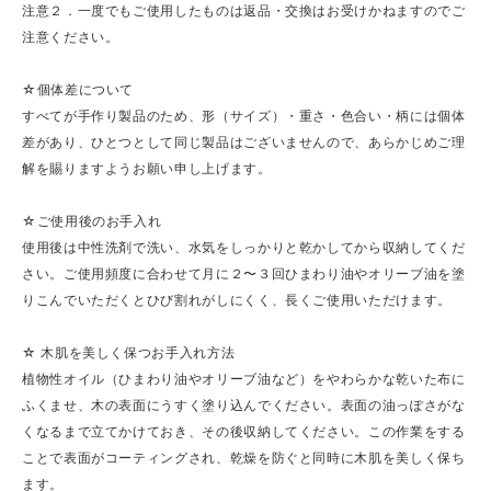
注意２．一度でもご使用したものは返品・交換はお受けかねますのでご
注意ください。
☆個体差について
すべてが手作り製品のため、形（サイズ）・重さ・色合い・柄には個体
差があり、ひとつとして同じ製品はございませんので、あらかじめご理
解を賜りますようお願い申し上げます。
☆ご使用後のお手入れ
使用後は中性洗剤で洗い、水気をしっかりと乾かしてから収納してくだ
さい。ご使用頻度に合わせて月に２〜３回ひまわり油やオリーブ油を塗
りこんでいただくとひび割れがしにくく、長くご使用いただけます。
☆ 木肌を美しく保つお手入れ方法
植物性オイル（ひまわり油やオリーブ油など）をやわらかな乾いた布に
ふくませ、木の表面にうすく塗り込んでください。表面の油っぽさがな
くなるまで立てかけておき、その後収納してください。この作業をする
ことで表面がコーティングされ、乾燥を防ぐと同時に木肌を美しく保ち
ます。